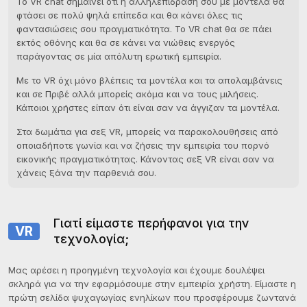
Το VR chat σημαίνει ότι η αλληλεπίδραση σου με μοντέλα θα
φτάσει σε πολύ ψηλά επίπεδα και θα κάνει όλες τις
φαντασιώσεις σου πραγματικότητα. Το VR chat θα σε πάει
εκτός οθόνης και θα σε κάνει να νιώθεις ενεργός
παράγοντας σε μία απόλυτη ερωτική εμπειρία.
Με το VR όχι μόνο βλέπεις τα μοντέλα και τα απολαμβάνεις
και σε Πριβέ αλλά μπορείς ακόμα και να τους μιλήσεις.
Κάποιοι χρήστες είπαν ότι είναι σαν να άγγιζαν τα μοντέλα.
Στα δωμάτια για σεξ VR, μπορείς να παρακολουθήσεις από
οποιαδήποτε γωνία και να ζήσεις την εμπειρία του πορνό
εικονικής πραγματικότητας. Κάνοντας σεξ VR είναι σαν να
χάνεις ξάνα την παρθενιά σου.
Γιατί είμαστε περήφανοι για την
VR
τεχνολογία;
Μας αρέσει η προηγμένη τεχνολογία και έχουμε δουλέψει
σκληρά για να την εφαρμόσουμε στην εμπειρία χρήστη. Είμαστε η
πρώτη σελίδα ψυχαγωγίας ενηλίκων που προσφέρουμε ζωντανά