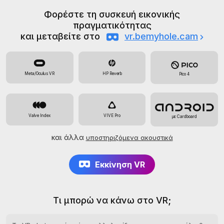
Φορέστε τη συσκευή εικονικής
πραγματικότητας
και μεταβείτε στο
vr.bemyhole.cam
Meta/Oculus VR
HP Reverb
Pico 4
Valve Index
VIVE Pro
με Cardboard
και άλλα
υποστηριζόμενα ακουστικά
Εκκίνηση VR
Τι μπορώ να κάνω στο VR;