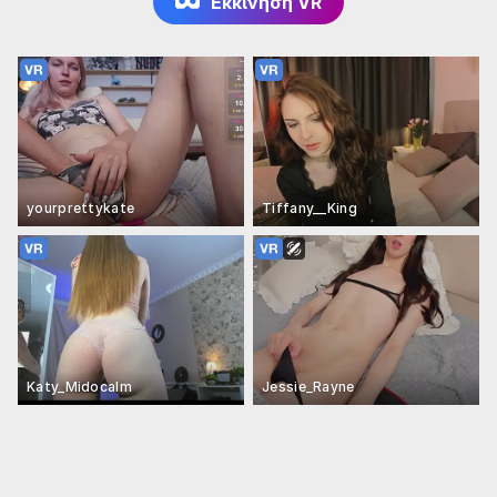
Εκκίνηση VR
yourprettykate
Tiffany__King
Katy_Midocalm
Jessie_Rayne