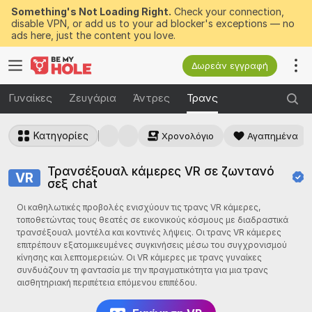
Something's Not Loading Right.
Check your connection,
disable VPN, or add us to your ad blocker's exceptions — no
ads here, just the content you love.
Δωρεάν εγγραφή
Γυναίκες
Ζευγάρια
Άντρες
Τρανς
Κατηγορίες
Χρονολόγιο
Αγαπημένα
Τρανσέξουαλ κάμερες VR σε ζωντανό
VR
σεξ chat
Οι καθηλωτικές προβολές ενισχύουν τις τρανς VR κάμερες,
τοποθετώντας τους θεατές σε εικονικούς κόσμους με διαδραστικά
τρανσέξουαλ μοντέλα και κοντινές λήψεις. Οι τρανς VR κάμερες
επιτρέπουν εξατομικευμένες συγκινήσεις μέσω του συγχρονισμού
κίνησης και λεπτομερειών. Οι VR κάμερες με τρανς γυναίκες
συνδυάζουν τη φαντασία με την πραγματικότητα για μια τρανς
αισθητηριακή περιπέτεια επόμενου επιπέδου.