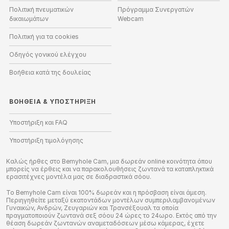
Πολιτική πνευματικών
Πρόγραμμα Συνεργατών
δικαιωμάτων
Webcam
Πολιτική για τα cookies
Οδηγός γονικού ελέγχου
Βοήθεια κατά της δουλείας
ΒΟΉΘΕΙΑ
&
ΥΠΟΣΤΉΡΙΞΗ
Υποστήριξη και FAQ
Υποστήριξη τιμολόγησης
Καλώς ήρθες στο Bemyhole Cam, μια δωρεάν online κοινότητα όπου
μπορείς να έρθεις και να παρακολουθήσεις ζωντανά τα καταπληκτικά
ερασιτέχνες μοντέλα μας σε διαδραστικά σόου.
Το Bemyhole Cam είναι 100% δωρεάν και η πρόσβαση είναι άμεση.
Περιηγηθείτε μεταξύ εκατοντάδων μοντέλων συμπεριλαμβανομένων
Γυναικών, Ανδρών, Ζευγαριών και Τρανσέξουαλ τα οποία
πραγματοποιούν ζωντανά σεξ σόου 24 ώρες το 24ωρο. Εκτός από την
θέαση δωρεάν ζωντανών αναμεταδόσεων μέσω κάμερας, έχετε