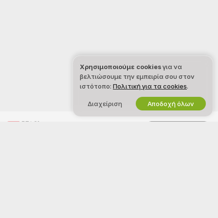
Χρησιμοποιούμε cookies
για να
βελτιώσουμε την εμπειρία σου στον
ιστότοπο:
Πολιτική για τα cookies
.
Διαχείριση
Αποδοχή όλων
Ελληνικά
ΝΟΜΙΚΑ ΚΑΙ ΑΣΦΑΛΕΙΑ
ΣΥΝΕΡΓΑΣΟΥ ΜΑΖΙ ΜΑΣ
Πολιτική απορρήτου
Γίνε μοντέλο
Όροι χρήσης
Εγγραφή στούντιο
Πολιτική πνευματικών
Πρόγραμμα Συνεργατών