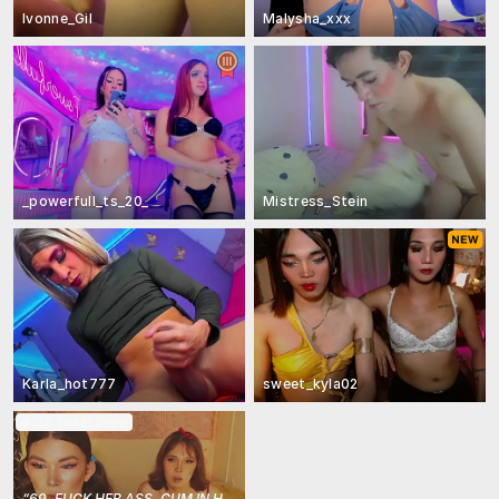
Ivonne_Gil
Malysha_xxx
_powerfull_ts_20_
Mistress_Stein
Karla_hot777
sweet_kyla02
Σε Ticket Show
“
69, FUCK HER ASS, CUM IN HER MOUTH
”