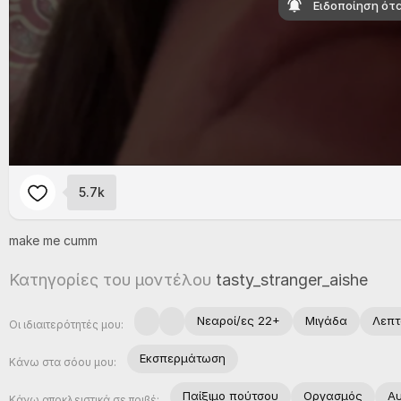
Ειδοποίηση ότα
5.7k
make
me
cumm
Κατηγορίες του μοντέλου
tasty_stranger_aishe
Νεαροί/ες 22+
Μιγάδα
Λεπτ
Οι ιδιαιτερότητές μου:
Εκσπερμάτωση
Κάνω στα σόου μου:
Παίξιμο πούτσου
Οργασμός
Α
Κάνω αποκλειστικά σε πριβέ: