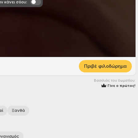
ν κάνει σόου:
Πριβέ φιλοδώρημα
Βασιλιάς του δωματίου:
Γίνε ο πρώτος!
οί
Ξανθά
υνανισμός