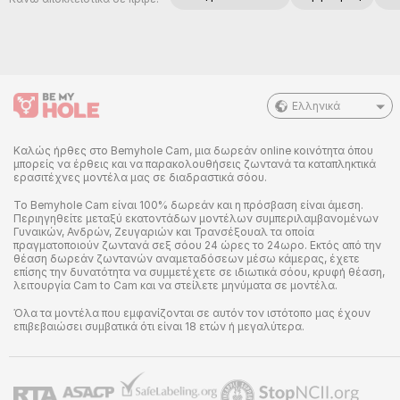
Ελληνικά
Καλώς ήρθες στο Bemyhole Cam, μια δωρεάν online κοινότητα όπου
μπορείς να έρθεις και να παρακολουθήσεις ζωντανά τα καταπληκτικά
ερασιτέχνες μοντέλα μας σε διαδραστικά σόου.
Το Bemyhole Cam είναι 100% δωρεάν και η πρόσβαση είναι άμεση.
Περιηγηθείτε μεταξύ εκατοντάδων μοντέλων συμπεριλαμβανομένων
Γυναικών, Ανδρών, Ζευγαριών και Τρανσέξουαλ τα οποία
πραγματοποιούν ζωντανά σεξ σόου 24 ώρες το 24ωρο. Εκτός από την
θέαση δωρεάν ζωντανών αναμεταδόσεων μέσω κάμερας, έχετε
επίσης την δυνατότητα να συμμετέχετε σε ιδιωτικά σόου, κρυφή θέαση,
λειτουργία Cam to Cam και να στείλετε μηνύματα σε μοντέλα.
Όλα τα μοντέλα που εμφανίζονται σε αυτόν τον ιστότοπο μας έχουν
επιβεβαιώσει συμβατικά ότι είναι 18 ετών ή μεγαλύτερα.