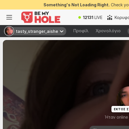
Something's Not Loading Right.
Check you
12131
LIVE
Κορυφα
Προφίλ
Χρονολόγιο
tasty_stranger_aishe
tasty_stranger_aishe
ΕΚΤΟΣ 
Ήταν online