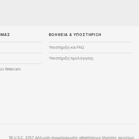
 ΜΑΣ
ΒΟΉΘΕΙΑ
&
ΥΠΟΣΤΉΡΙΞΗ
Υποστήριξη και FAQ
Υποστήριξη τιμολόγησης
ών Webcam
18 U.S.C. 2257 Δήλωση συμμόρφωσης απαιτήσεων τήρησης αρχείων