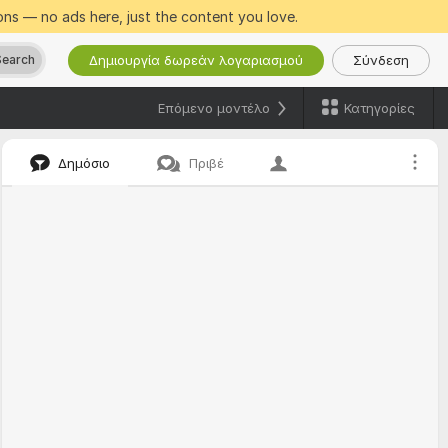
ns — no ads here, just the content you love.
Δημιουργία δωρεάν λογαριασμού
Σύνδεση
Search
Κατηγορίες
Επόμενο μοντέλο
Δημόσιο
Πριβέ