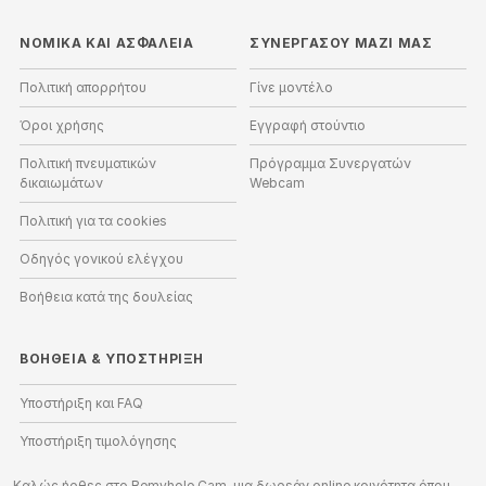
ΝΟΜΙΚΑ ΚΑΙ ΑΣΦΑΛΕΙΑ
ΣΥΝΕΡΓΑΣΟΥ ΜΑΖΙ ΜΑΣ
Πολιτική απορρήτου
Γίνε μοντέλο
Όροι χρήσης
Εγγραφή στούντιο
Πολιτική πνευματικών
Πρόγραμμα Συνεργατών
δικαιωμάτων
Webcam
Πολιτική για τα cookies
Οδηγός γονικού ελέγχου
Βοήθεια κατά της δουλείας
ΒΟΉΘΕΙΑ
&
ΥΠΟΣΤΉΡΙΞΗ
Υποστήριξη και FAQ
Υποστήριξη τιμολόγησης
Καλώς ήρθες στο Bemyhole Cam, μια δωρεάν online κοινότητα όπου