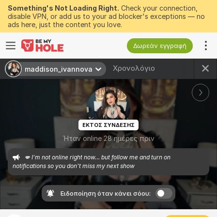
Something's Not Loading Right.
Check your connection,
disable VPN, or add us to your ad blocker's exceptions — no
ads here, just the content you love.
Δωρεάν εγγραφή
Χρονολόγιο
maddison_ivannova
ΕΚΤΟΣ ΣΥΝΔΕΣΗΣ
Ήταν online 28 ημέρες πριν
💋 I'm not online right now… but follow me and turn on 
notifications so you don't miss my next show
Ειδοποίηση όταν κάνει σόου: