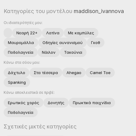
Κατηγορίες του μοντέλου
maddison_ivannova
Οι ιδιαιτερότητές μου:
Νεαρή 22+
Λατίνα
Με καμπύλες
Μαυρομάλλα
Οδηγίες αυνανισμού
Γκοθ
Ποδολαγνεία
Νάιλον
Τακούνια
Κάνω στα σόου μου:
Δάχτυλο
Στα τέσσερα
Ahegao
Camel Toe
Spanking
Κάνω αποκλειστικά σε πριβέ:
Ερωτικός χoρός
Δονητής
Πρωκτικά παιχνίδια
Ποδολαγνεία
Σχετικές μικτές κατηγορίες