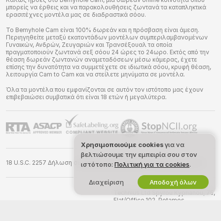
μπορείς να έρθεις και να παρακολουθήσεις ζωντανά τα καταπληκτικά
ερασιτέχνες μοντέλα μας σε διαδραστικά σόου.
Το Bemyhole Cam είναι 100% δωρεάν και η πρόσβαση είναι άμεση.
Περιηγηθείτε μεταξύ εκατοντάδων μοντέλων συμπεριλαμβανομένων
Γυναικών, Ανδρών, Ζευγαριών και Τρανσέξουαλ τα οποία
πραγματοποιούν ζωντανά σεξ σόου 24 ώρες το 24ωρο. Εκτός από την
θέαση δωρεάν ζωντανών αναμεταδόσεων μέσω κάμερας, έχετε
επίσης την δυνατότητα να συμμετέχετε σε ιδιωτικά σόου, κρυφή θέαση,
λειτουργία Cam to Cam και να στείλετε μηνύματα σε μοντέλα.
Όλα τα μοντέλα που εμφανίζονται σε αυτόν τον ιστότοπο μας έχουν
επιβεβαιώσει συμβατικά ότι είναι 18 ετών ή μεγαλύτερα.
Χρησιμοποιούμε cookies
για να
βελτιώσουμε την εμπειρία σου στον
18 U.S.C. 2257 Δήλωση συμμόρφωσης απαιτήσεων τήρησης αρχείων
ιστότοπο:
Πολιτική για τα cookies
.
Διαχείριση
Αποδοχή όλων
©
2026
bemyhole.cam