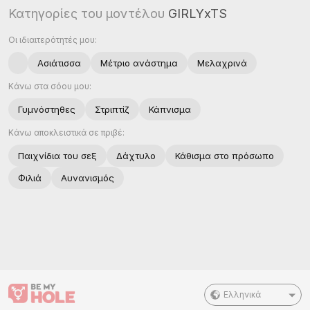
Κατηγορίες του μοντέλου
GIRLYxTS
Οι ιδιαιτερότητές μου:
Ασιάτισσα
Μέτριο ανάστημα
Μελαχρινά
Κάνω στα σόου μου:
Γυμνόστηθες
Στριπτίζ
Κάπνισμα
Κάνω αποκλειστικά σε πριβέ:
Παιχνίδια του σεξ
Δάχτυλο
Κάθισμα στο πρόσωπο
Φιλιά
Αυνανισμός
Ελληνικά