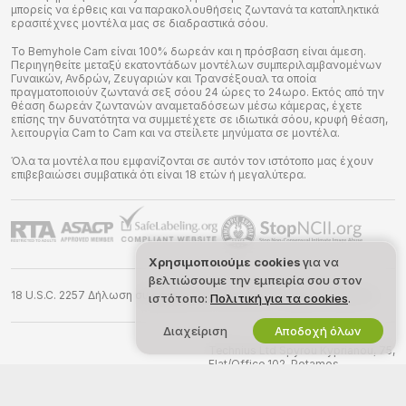
μπορείς να έρθεις και να παρακολουθήσεις ζωντανά τα καταπληκτικά
ερασιτέχνες μοντέλα μας σε διαδραστικά σόου.
Το Bemyhole Cam είναι 100% δωρεάν και η πρόσβαση είναι άμεση.
Περιηγηθείτε μεταξύ εκατοντάδων μοντέλων συμπεριλαμβανομένων
Γυναικών, Ανδρών, Ζευγαριών και Τρανσέξουαλ τα οποία
πραγματοποιούν ζωντανά σεξ σόου 24 ώρες το 24ωρο. Εκτός από την
θέαση δωρεάν ζωντανών αναμεταδόσεων μέσω κάμερας, έχετε
επίσης την δυνατότητα να συμμετέχετε σε ιδιωτικά σόου, κρυφή θέαση,
λειτουργία Cam to Cam και να στείλετε μηνύματα σε μοντέλα.
Όλα τα μοντέλα που εμφανίζονται σε αυτόν τον ιστότοπο μας έχουν
επιβεβαιώσει συμβατικά ότι είναι 18 ετών ή μεγαλύτερα.
Χρησιμοποιούμε cookies
για να
βελτιώσουμε την εμπειρία σου στον
18 U.S.C. 2257 Δήλωση συμμόρφωσης απαιτήσεων τήρησης αρχείων
ιστότοπο:
Πολιτική για τα cookies
.
Διαχείριση
Αποδοχή όλων
©
2026
bemyhole.cam