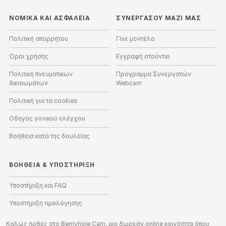
ΝΟΜΙΚΑ ΚΑΙ ΑΣΦΑΛΕΙΑ
ΣΥΝΕΡΓΑΣΟΥ ΜΑΖΙ ΜΑΣ
Πολιτική απορρήτου
Γίνε μοντέλο
Όροι χρήσης
Εγγραφή στούντιο
Πολιτική πνευματικών
Πρόγραμμα Συνεργατών
δικαιωμάτων
Webcam
Πολιτική για τα cookies
Οδηγός γονικού ελέγχου
Βοήθεια κατά της δουλείας
ΒΟΉΘΕΙΑ
&
ΥΠΟΣΤΉΡΙΞΗ
Υποστήριξη και FAQ
Υποστήριξη τιμολόγησης
Καλώς ήρθες στο Bemyhole Cam, μια δωρεάν online κοινότητα όπου