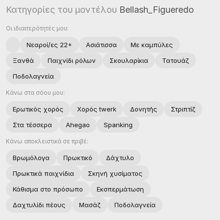
Κατηγορίες του μοντέλου
Bellash_Figueredo
Οι ιδιαιτερότητές μου:
Νεαροί/ες 22+
Ασιάτισσα
Με καμπύλες
Ξανθά
Παιχνίδι ρόλων
Σκουλαρίκια
Τατουάζ
Ποδολαγνεία
Κάνω στα σόου μου:
Ερωτικός χoρός
Χορός twerk
Δονητής
Στριπτίζ
Στα τέσσερα
Ahegao
Spanking
Κάνω αποκλειστικά σε πριβέ:
Βρωμόλογα
Πρωκτικό
Δάχτυλο
Πρωκτικά παιχνίδια
Σκηνή χυσίματος
Κάθισμα στο πρόσωπο
Εκσπερμάτωση
Δαχτυλίδι πέους
Μασάζ
Ποδολαγνεία