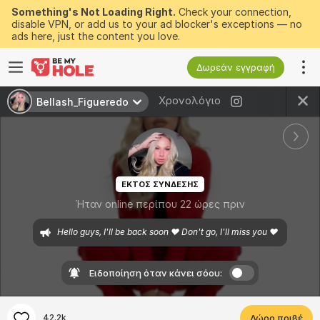
Something's Not Loading Right.
Check your connection,
disable VPN, or add us to your ad blocker's exceptions — no
ads here, just the content you love.
Δωρεάν εγγραφή
Χρονολόγιο
Bellash_Figueredo
ΕΚΤΟΣ ΣΥΝΔΕΣΗΣ
Ήταν online περίπου 22 ώρες πριν
Hello guys, I'll be back soon ♥ Don't go, I'll miss you ♥ 
Ειδοποίηση όταν κάνει σόου:
42.2k
Δώρο πριβέ