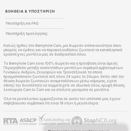
ΒΟΉΘΕΙΑ
&
ΥΠΟΣΤΉΡΙΞΗ
Υποστήριξη και FAQ
Υποστήριξη τιμολόγησης
Καλώς ήρθες στο Bemyhole Cam, μια δωρεάν online κοινότητα όπου
μπορείς να έρθεις και να παρακολουθήσεις ζωντανά τα καταπληκτικά
ερασιτέχνες μοντέλα μας σε διαδραστικά σόου.
Το Bemyhole Cam είναι 100% δωρεάν και η πρόσβαση είναι άμεση.
Περιηγηθείτε μεταξύ εκατοντάδων μοντέλων συμπεριλαμβανομένων
Γυναικών, Ανδρών, Ζευγαριών και Τρανσέξουαλ τα οποία
πραγματοποιούν ζωντανά σεξ σόου 24 ώρες το 24ωρο. Εκτός από την
θέαση δωρεάν ζωντανών αναμεταδόσεων μέσω κάμερας, έχετε
επίσης την δυνατότητα να συμμετέχετε σε ιδιωτικά σόου, κρυφή θέαση,
λειτουργία Cam to Cam και να στείλετε μηνύματα σε μοντέλα.
Όλα τα μοντέλα που εμφανίζονται σε αυτόν τον ιστότοπο μας έχουν
επιβεβαιώσει συμβατικά ότι είναι 18 ετών ή μεγαλύτερα.